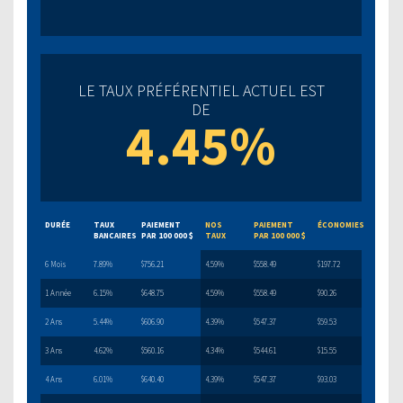
LE TAUX PRÉFÉRENTIEL ACTUEL EST
DE
4.45%
DURÉE
TAUX
PAIEMENT
NOS
PAIEMENT
ÉCONOMIES
BANCAIRES
PAR 100 000 $
TAUX
PAR 100 000 $
6 Mois
7.89%
$756.21
4.59%
$558.49
$197.72
1 Année
6.15%
$648.75
4.59%
$558.49
$90.26
2 Ans
5.44%
$606.90
4.39%
$547.37
$59.53
3 Ans
4.62%
$560.16
4.34%
$544.61
$15.55
4 Ans
6.01%
$640.40
4.39%
$547.37
$93.03