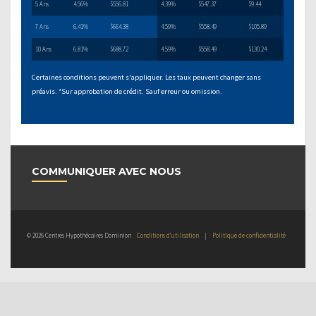
5 Ans
4.56%
$556.81
4.39%
$547.37
$9.44
7 Ans
6.41%
$664.38
4.59%
$558.49
$105.89
10 Ans
6.81%
$688.72
4.59%
$558.49
$130.24
Certaines conditions peuvent s'appliquer. Les taux peuvent changer sans
préavis. *Sur approbation de crédit. Sauf erreur ou omission.
COMMUNIQUER AVEC NOUS
© 2026 Centres Hypothécaires Dominion
Conditions d’utilisation
|
Politique de confidentialité